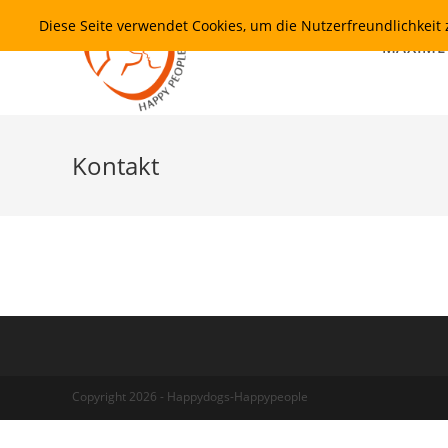
Zum
Diese Seite verwendet Cookies, um die Nutzerfreundlichkei
Inhalt
MAXIME
springen
Kontakt
Copyright 2026 - Happydogs-Happypeople