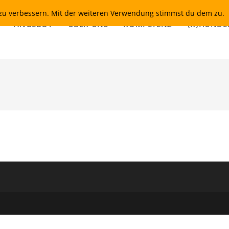
t zu verbessern. Mit der weiteren Verwendung stimmst du dem zu.
ANGEBOT
ÜBER UNS
KOMPETENZ
(K)HUNDE